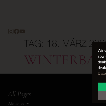
TAG:
18. MÄRZ 202
Wir 
WINTERBALL
sowi
deak
deak
Date
All Pages
Aktuelles