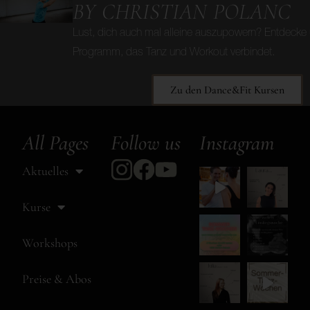
BY CHRISTIAN POLANC
Lust, dich auch mal alleine auszupowern? Entdecke 
Programm, das Tanz und Workout verbindet.
Zu den Dance&Fit Kursen
All Pages
Follow us
Instagram
Aktuelles
Kurse
Workshops
Preise & Abos