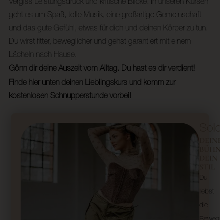
Vergiss Leistungsdruck und kritische Blicke. In unseren Kursen
geht es um Spaß, tolle Musik, eine großartige Gemeinschaft
und das gute Gefühl, etwas für dich und deinen Körper zu tun.
Du wirst fitter, beweglicher und gehst garantiert mit einem
Lächeln nach Hause.
Gönn dir deine Auszeit vom Alltag. Du hast es dir verdient!
Finde hier unten deinen Lieblingskurs und komm zur
kostenlosen Schnupperstunde vorbei!
Sol
DEIN
BÜHN
DEIN
STIL
Du
liebst
die
Beweg