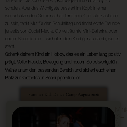
Tanzen ist die schönste Art, Körpergefühl und Haltung zu
schulen. Aber das Wichtigste passiert im Kopf: In einer
wertschätzenden Gemeinschaft lernt dein Kind, stolz auf sich
zu sein, tankt Mut für den Schulalltag und findet echte Freunde
jenseits von Social Media. Ob verträumte Mini-Ballerina oder
cooler Streetdancer – wir holen dein Kind genau da ab, wo es
steht.
Schenk deinem Kind ein Hobby, das es ein Leben lang positiv
prägt. Voller Freude, Bewegung und neuem Selbstwertgefühl.
Wähle unten den passenden Bereich und sichert euch einen
Platz zur kostenlosen Schnupperstunde!
Summer Kids Dance Camp August 2026
Mini
(3–
5