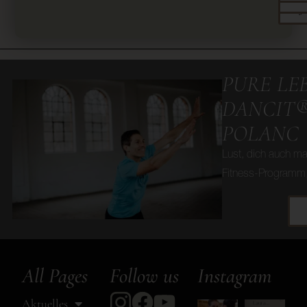
J
PURE LE
DANCIT®
POLANC
Lust, dich auch ma
Fitness-Programm,
All Pages
Follow us
Instagram
Aktuelles