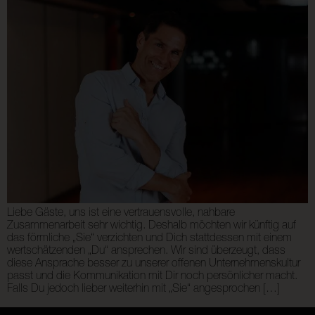
Liebe Gäste, uns ist eine vertrauensvolle, nahbare
Zusammenarbeit sehr wichtig. Deshalb möchten wir künftig auf
das förmliche „Sie“ verzichten und Dich stattdessen mit einem
wertschätzenden „Du“ ansprechen. Wir sind überzeugt, dass
diese Ansprache besser zu unserer offenen Unternehmenskultur
passt und die Kommunikation mit Dir noch persönlicher macht.
Falls Du jedoch lieber weiterhin mit „Sie“ angesprochen […]