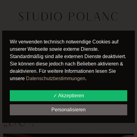
TAG:
19. SEPTEMBER
Wir verwenden technisch notwendige Cookies auf
unserer Webseite sowie externe Dienste.
2025
Standardmäßig sind alle externen Dienste deaktiviert.
Sie können diese jedoch nach Belieben aktivieren &
deaktivieren. Für weitere Informationen lesen Sie
WIR BEGEGNEN
unsere
Datenschutzbestimmungen
.
EUCH MIT EINEM
✓ Akzeptieren
WERTSCHÄTZENDEN
Personalisieren
„DU“!