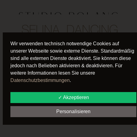
SELINA, DANCING
STUDENT, URBAN,
Wir verwenden technisch notwendige Cookies auf
unserer Webseite sowie externe Dienste. Standardmäßig
HIP-HOP
sind alle externen Dienste deaktiviert. Sie können diese
jedoch nach Belieben aktivieren & deaktivieren. Für
weitere Informationen lesen Sie unsere
Datenschutzbestimmungen
.
Ich liebe das Tanzen, wenn ich tanze, dann fühle ich mich
frei. In den Stunden von Sarah, beim Urban und Hip-Hop
✓ Akzeptieren
wachse ich jedes Mal über mich hinaus. Ich liebe es, dass
Sarah ihre Persönlichkeit in die Stunden mit einbringt und
Personalisieren
das macht es zu etwas ganz Besonderem.