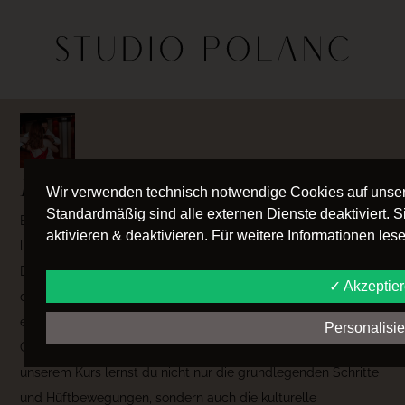
BACHATA GRUNDSTUFE
Wir verwenden technisch notwendige Cookies auf unser
Standardmäßig sind alle externen Dienste deaktiviert. 
Entdecke Bachata in unserem Tanzkurs! Bachata ist ein
aktivieren & deaktivieren. Für weitere Informationen le
lateinamerikanischer Tanzstil, der seinen Ursprung in der
Dominikanischen Republik hat. Dieser Tanz zeichnet sich
✓ Akzeptie
durch romantische Melodien, sinnliche Hüftbewegungen und
enge Partnerarbeit aus. Die Musik, oft begleitet von
Personalisi
Gitarrenklängen, schaﬀt eine einladende Atmosphäre. In
unserem Kurs lernst du nicht nur die grundlegenden Schritte
und Hüftbewegungen, sondern auch die kulturelle