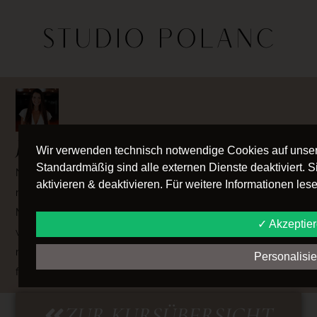
JUGENDCLUB
Wir verwenden technisch notwendige Cookies auf unser
Standardmäßig sind alle externen Dienste deaktiviert. 
Nach den Grund- und Medaillenkursen ist unser Angebot
aktivieren & deaktivieren. Für weitere Informationen le
noch lange nicht erschöpft. Im Jugendclub bieten wir dir die
Möglichkeit, deine Tanz-Skills zu festigen und vertiefen,
✓ Akzeptie
weiterhin Neues zu erlernen und in entspannter Atmosphäre
mit Freunden eine gute Zeit zu verbringen. Der Jugend-Club
Personalisi
findet 30 mal pro Jahr statt.
ZUR KURSÜBERSICHT