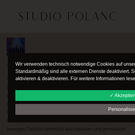
MODERN / CONTEMPORARY
Wir verwenden technisch notwendige Cookies auf unser
Standardmäßig sind alle externen Dienste deaktiviert. 
DANCE
aktivieren & deaktivieren. Für weitere Informationen le
Zeitgenössischer Tanz (Contemporary) verbindet Elemente
aus Modern Dance, Ballett und HipHop – mal fließend, mal
✓ Akzeptie
dynamisch, oft auch bodennah und voller Ausdruckskraft. Im
Personalisi
Studio Polanc entdecken Kinder und Jugendliche diesen
freien, kreativen Tanzstil. Sie lernen, ihren Körper bewusst zu
bewegen, Gefühle tänzerisch auszudrücken und gemeinsam