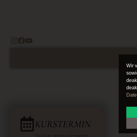
Wir 
sowi
deak
deak
Date
KURSTERMIN
Der Kurs findet wöchentlich