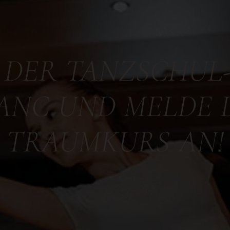
 DER TANZSCHUL
ANC UND MELDE 
TRAUMKURS AN!