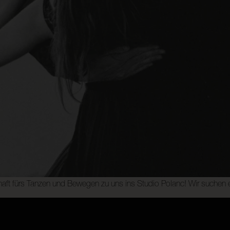
ft fürs Tanzen und Bewegen zu uns ins Studio Polanc! Wir suchen en