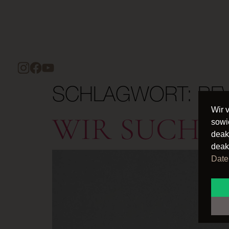
SCHLAGWORT:
BE
Wir 
WIR SUCHEN
sowi
deak
deak
Date