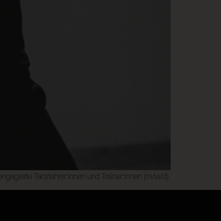
gagierte Tanzlehrer:innen und Trainer:innen (m/w/d)