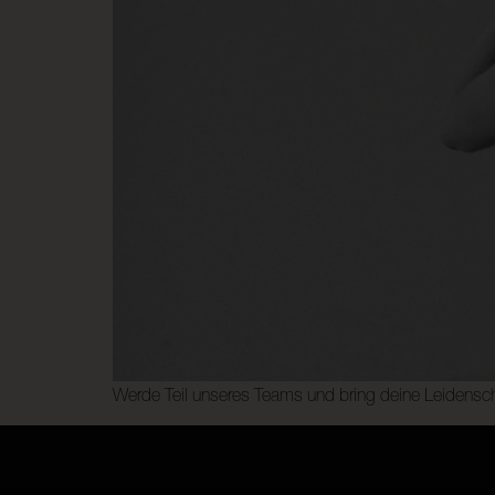
Werde Teil unseres Teams und bring deine Leidenscha