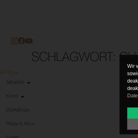
SCHLAGWORT:
CH
Wir 
All Pages
sowi
deak
Aktuelles
deak
Date
Kurse
Workshops
Preise & Abos