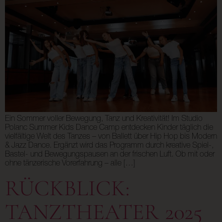
Ein Sommer voller Bewegung, Tanz und Kreativität! Im Studio
Polanc Summer Kids Dance Camp entdecken Kinder täglich die
vielfältige Welt des Tanzes – von Ballett über Hip Hop bis Modern
& Jazz Dance. Ergänzt wird das Programm durch kreative Spiel-,
Bastel- und Bewegungspausen an der frischen Luft. Ob mit oder
ohne tänzerische Vorerfahrung – alle […]
RÜCKBLICK:
TANZTHEATER 2025