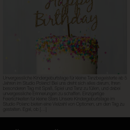
Unvergessliche Kindergeburtstage für kleine Tanzbegeisterte ab 5
Jahren im Studio Polanc! Bei uns dreht sich alles darum, Ihren
besonderen Tag mit Spaß, Spiel und Tanz zu füllen, und dabei
unvergessliche Erinnerungen zu schaffen. Einzigartige
Feierlichkeiten für kleine Stars Unsere Kindergeburtstage im
Studio Polanc bieten eine Vielzahl von Optionen, um den Tag zu
gestalten. Egal, ob […]