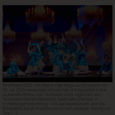
Tanztheater 2025 – Ein Abend voller Magie und Emotionen Am
26. Juli 2025 verwandelte sich die Halle 9 in Ingolstadt in eine
zauberhafte Bühne: Das Tanztheater 2025, organisiert von
Tanzlehrerin Veronika Bechthold, feierte seine Premiere. In
monatelanger Vorbereitung – von der Musikauswahl über das
Bühnenbild und die Kostüme bis hin zum intensiven Training von
Tanz […]