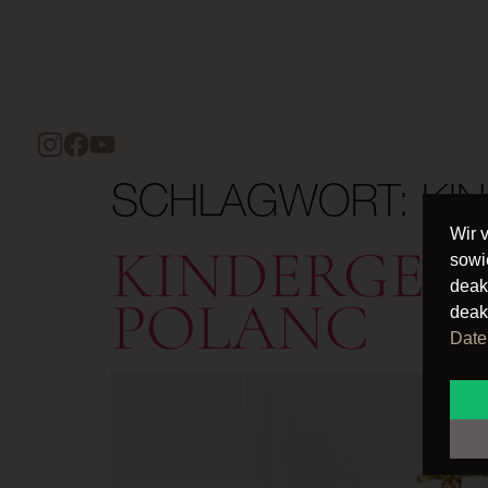
SCHLAGWORT:
KI
Wir 
KINDERGEB
sowi
deak
POLANC
deak
Date