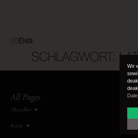
SCHLAGWORT:
LAT
Wir 
sowi
deak
deak
All Pages
Date
Aktuelles
Kurse