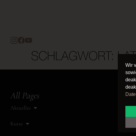
SCHLAGWORT:
LAT
Wir 
sowi
deak
deak
All Pages
Date
Aktuelles
Kurse