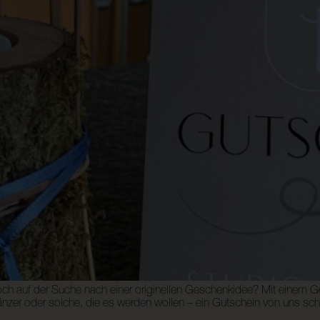
och auf der Suche nach einer originellen Geschenkidee? Mit einem 
he Tänzer oder solche, die es werden wollen – ein Gutschein von uns