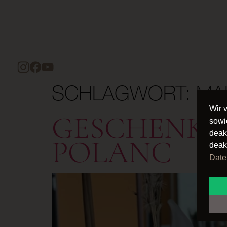
SCHLAGWORT:
MA
Wir 
GESCHENK-
sowi
deak
POLANC
deak
Date