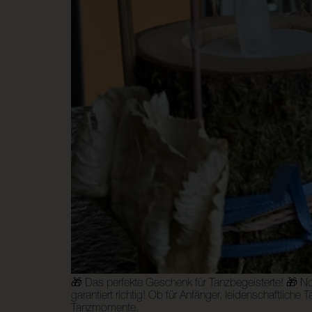
🎁 Das perfekte Geschenk für Tanzbegeisterte! 🎁 N
garantiert richtig! Ob für Anfänger, leidenschaftlic
Tanzmomente.