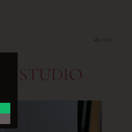
LOGIN
e
M STUDIO