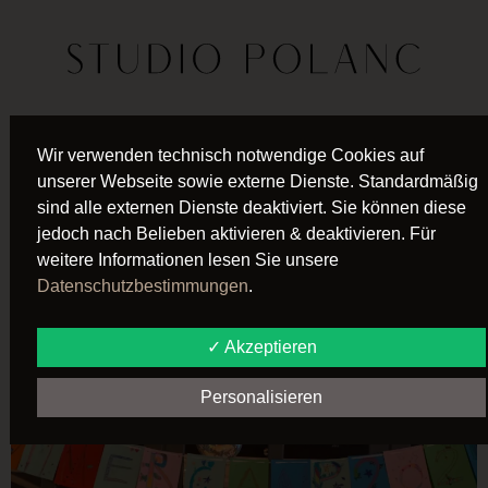
SCHLAGWORT:
NEWS
Wir verwenden technisch notwendige Cookies auf
unserer Webseite sowie externe Dienste. Standardmäßig
RÜCKBLICK AUF
sind alle externen Dienste deaktiviert. Sie können diese
jedoch nach Belieben aktivieren & deaktivieren. Für
DAS KIDS DANCE
weitere Informationen lesen Sie unsere
Datenschutzbestimmungen
.
CAMP 2024
✓ Akzeptieren
Personalisieren