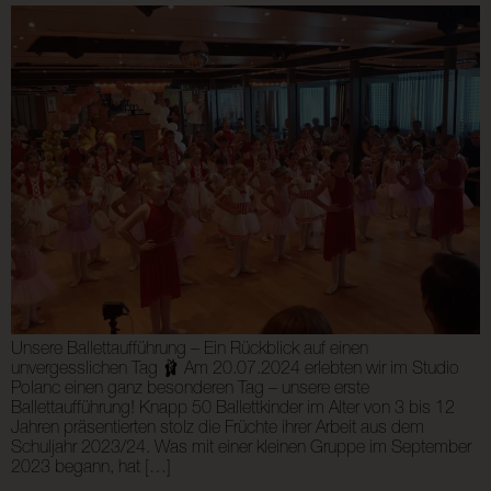
Unsere Ballettaufführung – Ein Rückblick auf einen
unvergesslichen Tag 🩰 Am 20.07.2024 erlebten wir im Studio
Polanc einen ganz besonderen Tag – unsere erste
Ballettaufführung! Knapp 50 Ballettkinder im Alter von 3 bis 12
Jahren präsentierten stolz die Früchte ihrer Arbeit aus dem
Schuljahr 2023/24. Was mit einer kleinen Gruppe im September
2023 begann, hat […]