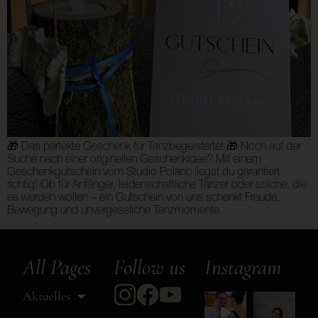
🎁 Das perfekte Geschenk für Tanzbegeisterte! 🎁 Noch auf der
Suche nach einer originellen Geschenkidee? Mit einem
Geschenkgutschein vom Studio Polanc liegst du garantiert
richtig! Ob für Anfänger, leidenschaftliche Tänzer oder solche, die
es werden wollen – ein Gutschein von uns schenkt Freude,
Bewegung und unvergessliche Tanzmomente.
All Pages
Follow us
Instagram
Aktuelles