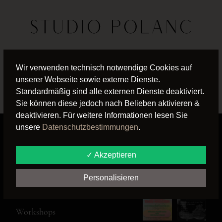
SCHLAGWORT:
Wir verwenden technisch notwendige Cookies auf
unserer Webseite sowie externe Dienste.
SOMMERPROGRAMM
Standardmäßig sind alle externen Dienste deaktiviert.
Sie können diese jedoch nach Belieben aktivieren &
deaktivieren. Für weitere Informationen lesen Sie
unsere
Datenschutzbestimmungen
.
All Pages
Follow us
Instagram
✓ Akzeptieren
Aktuelles
Personalisieren
Kurse
Workshops