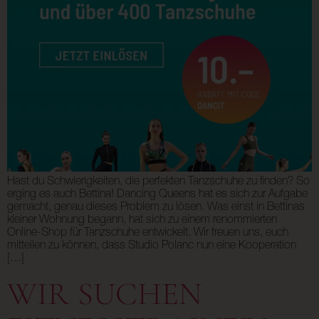
Hast du Schwierigkeiten, die perfekten Tanzschuhe zu finden? So
erging es auch Bettina! Dancing Queens hat es sich zur Aufgabe
gemacht, genau dieses Problem zu lösen. Was einst in Bettinas
kleiner Wohnung begann, hat sich zu einem renommierten
Online-Shop für Tanzschuhe entwickelt. Wir freuen uns, euch
mitteilen zu können, dass Studio Polanc nun eine Kooperation
[…]
WIR SUCHEN