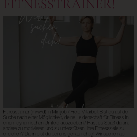
FITNESSTRAINER!
Fitnesstrainer (m/w/d) in Minijob / Freie Mitarbeit Bist du auf der
Suche nach einer Möglichkeit, deine Leidenschaft für Fitness in
einem dynamischen Umfeld auszuleben? Hast du Spaß daran,
andere zu motivieren und zu unterstützen, ihre Fitnessziele zu
erreichen? Dann bist du bei uns genau richtig! Wir suchen ab