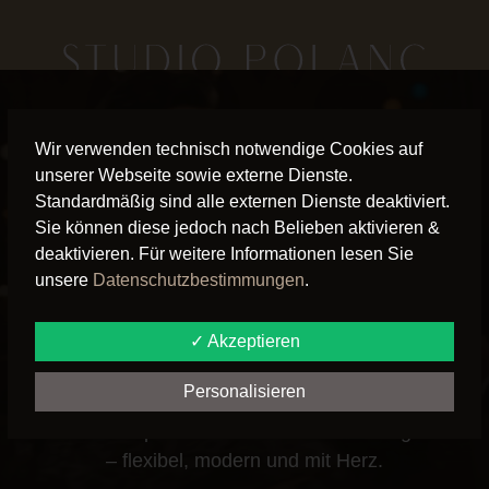
WILLKOMMEN IM TANZ-WOHNZIMMER
INGOLSTADTS
Wir verwenden technisch notwendige Cookies auf
unserer Webseite sowie externe Dienste.
"ENDLICH WIEDER ZEIT
Standardmäßig sind alle externen Dienste deaktiviert.
Sie können diese jedoch nach Belieben aktivieren &
FÜR UNS."
deaktivieren. Für weitere Informationen lesen Sie
unsere
Datenschutzbestimmungen
.
TANZEN ALS EUER DATE
✓ Akzeptieren
DER WOCHE.
Personalisieren
Entdecke entspanntes Tanzen ohne Leistungsdruck
– flexibel, modern und mit Herz.