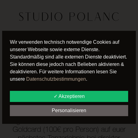
Für die Nutzung von YouTube (YouTube, LLC,
Wir verwenden technisch notwendige Cookies auf
901 Cherry Ave., San Bruno, CA 94066, USA)
unserer Webseite sowie externe Dienste.
benötigen wir laut DSGVO Ihre Zustimmung. Es
werden seitens YouTube personenbezogene
Standardmäßig sind alle externen Dienste deaktiviert.
Daten erhoben, verarbeitet und gespeichert.
Welche Daten genau entnehmen Sie bitte den
Sie können diese jedoch nach Belieben aktivieren &
Datenschutzbedingungen.
deaktivieren. Für weitere Informationen lesen Sie
Youtube
ist deaktiviert.
✓ Erlauben
unsere
Datenschutzbestimmungen
.
Datenschutzbedingungen
✓ Akzeptieren
Meldet Euch bis
31.01.2026
bei uns
Personalisieren
und probiert unser Programm 14 Tage
lang aus oder sichert euch den Wert der
Goldcard (100€ pro Person) auf euer