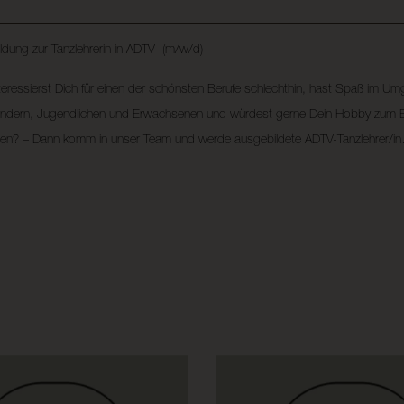
ldung zur Tanzlehrerin in ADTV (m/w/d)
teressierst Dich für einen der schönsten Berufe schlechthin, hast Spaß im U
indern, Jugendlichen und Erwachsenen und würdest gerne Dein Hobby zum B
en? – Dann komm in unser Team und werde ausgebildete ADTV-Tanzlehrer/i