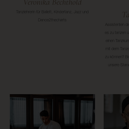
Veronika Bechthold
Ta
Tanzlehrerin für Ballett, Kindertanz, Jazz und
Dance2thecharts
Assistenten de
es zu tanzen u
einen Tanzkur
mit dem Tanz
zu können? Bei
unsere Stan