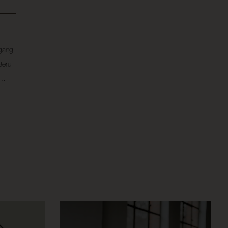
mgang
eruf
n…