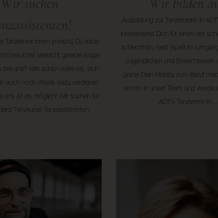
Wir suchen
Wir bilden au
nzassistenten!
Ausbildung zur Tanzlehrerin in AD
interessierst Dich für einen der sc
r Tanzlehrer:innen (m/w/d) Du liebst
schlechthin, hast Spaß im Umgang
nd besuchst vielleicht gerade sogar
Jugendlichen und Erwachsenen 
s bei uns? Wie schön wäre es, sich
gerne Dein Hobby zum Beruf ma
en auch noch etwas dazu verdienen
komm in unser Team und werde 
 uns ist es möglich! Wir suchen für
ADTV-Tanzlehrer/in…
dard-Tanzkurse Tanzassistenten.