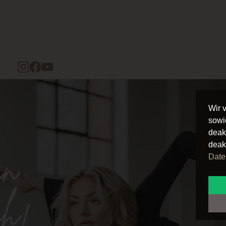
Wir 
sowi
deak
deak
Date