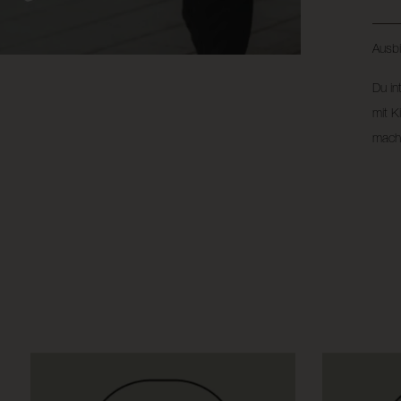
Ausbi
Du in
mit K
mach