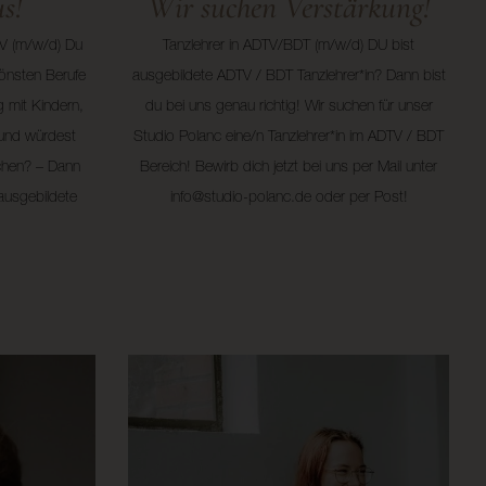
s!
Wir suchen Verstärkung!
TV (m/w/d) Du
Tanzlehrer in ADTV/BDT (m/w/d) DU bist
hönsten Berufe
ausgebildete ADTV / BDT Tanzlehrer*in? Dann bist
 mit Kindern,
du bei uns genau richtig! Wir suchen für unser
und würdest
Studio Polanc eine/n Tanzlehrer*in im ADTV / BDT
chen? – Dann
Bereich! Bewirb dich jetzt bei uns per Mail unter
ausgebildete
info@studio-polanc.de oder per Post!