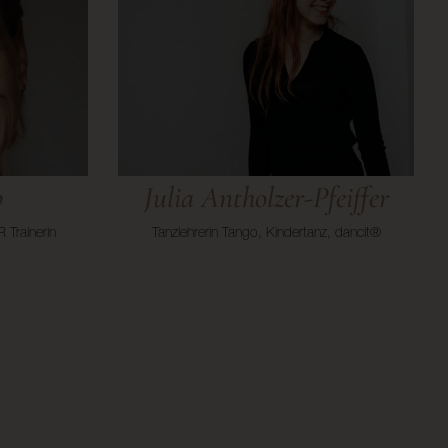
p
Julia Antholzer-Pfeiffer
 Trainerin
Tanzlehrerin Tango, Kindertanz, dancit®