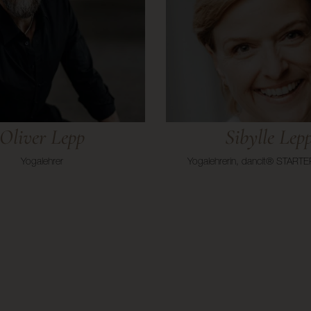
Oliver Lepp
Sibylle Lep
Yogalehrer
Yogalehrerin, dancit® STARTER