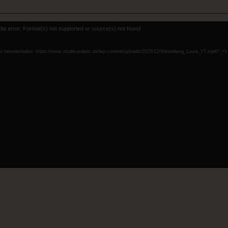
-
ia error: Format(s) not supported or source(s) not found
r
ei herunterladen: https://www.studio-polanc.de/wp-content/uploads/2025/12/Vorstellung_Laura_YT.mp4?_=1