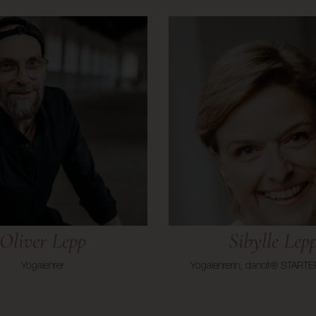
Oliver Lepp
Sibylle Lep
Yogalehrer
Yogalehrerin, dancit® STARTER