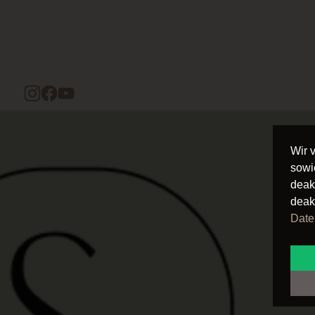
Wir 
sowi
deak
deak
Date