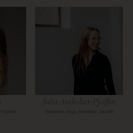
p
Julia Antholzer-Pfeiffer
 Trainerin
Tanzlehrerin Tango, Kindertanz, dancit®