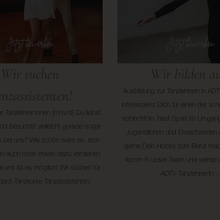
Wir suchen
Wir bilden au
nzassistenten!
Ausbildung zur Tanzlehrerin in AD
interessierst Dich für einen der sc
r Tanzlehrer:innen (m/w/d) Du liebst
schlechthin, hast Spaß im Umgang
nd besuchst vielleicht gerade sogar
Jugendlichen und Erwachsenen 
s bei uns? Wie schön wäre es, sich
gerne Dein Hobby zum Beruf ma
en auch noch etwas dazu verdienen
komm in unser Team und werde 
 uns ist es möglich! Wir suchen für
ADTV-Tanzlehrer/in…
dard-Tanzkurse Tanzassistenten.