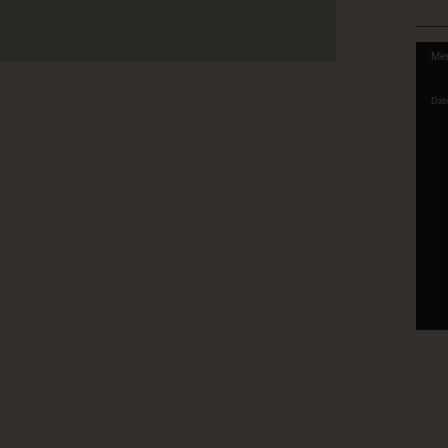
Video
Med
Playe
Dat