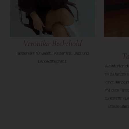
Veronika Bechthold
Ta
Tanzlehrerin für Ballett, Kindertanz, Jazz und
Dance2thecharts
Assistenten de
es zu tanzen u
einen Tanzkur
mit dem Tanz
zu können? Bei
unsere Stan