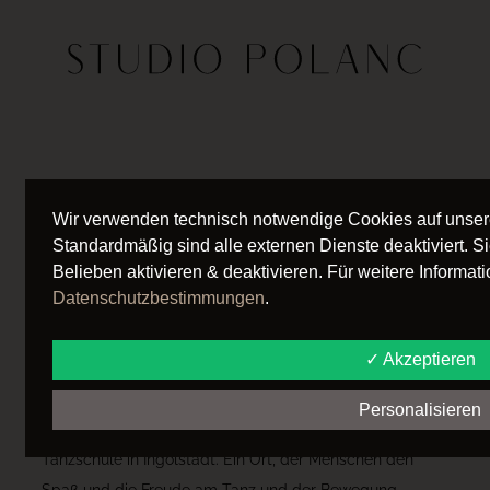
Wir verwenden technisch notwendige Cookies auf unser
ÜBER
Standardmäßig sind alle externen Dienste deaktiviert. 
STUDIO
Belieben aktivieren & deaktivieren. Für weitere Informat
Datenschutzbestimmungen
.
POLANC
✓ Akzeptieren
Personalisieren
Ein Let´s Dance Profitänzer und ein Traum: Eine eigene
Tanzschule in Ingolstadt. Ein Ort, der Menschen den